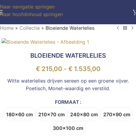
Naar navigatie springen
Naar hoofdinhoud springen
Home
»
Collectie
»
Bloeiende Waterlelies
BLOEIENDE WATERLELIES
€
215,00
-
€
1.535,00
Witte waterlelies drijven sereen op een groene vijver.
Poetisch, Monet-waardig en verstild.
FORMAAT
180x60 cm
210x70 cm
240x80 cm
270x90 cm
300x100 cm